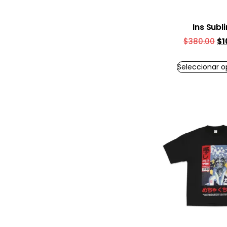
Ins Subl
$
380.00
$
1
Seleccionar o