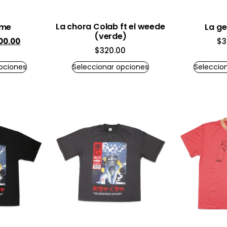
La chora Colab ft el weede
ime
La g
(verde)
00.00
$
3
$
320.00
pciones
Seleccionar opciones
Seleccio