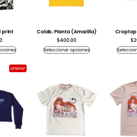
 print
Colab. Planta (Amarilla)
Croptop 
0
$
400.00
$
2
pciones
Seleccionar opciones
Seleccio
¡Oferta!