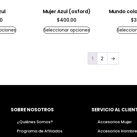
zul
Mujer Azul (oxford)
Mundo cola
00
$
400.00
$
3
pciones
Seleccionar opciones
Seleccio
1
2
→
SOBRE NOSOTROS
SERVICIO AL CLIEN
¿Quiénes Somos?
Accesorios Mujer
Programa de Afiliados
Accesorios Hombre