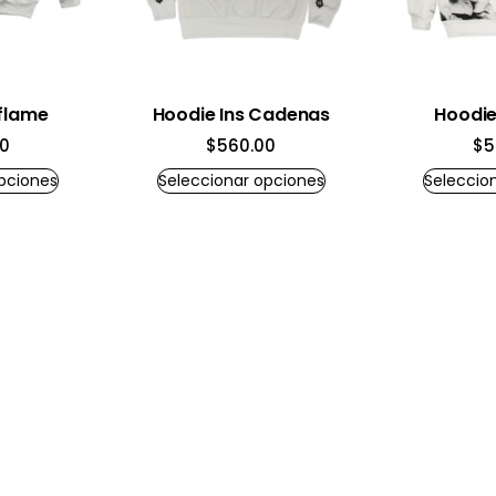
flame
Hoodie Ins Cadenas
Hoodie 
0
$
560.00
$
5
pciones
Seleccionar opciones
Seleccio