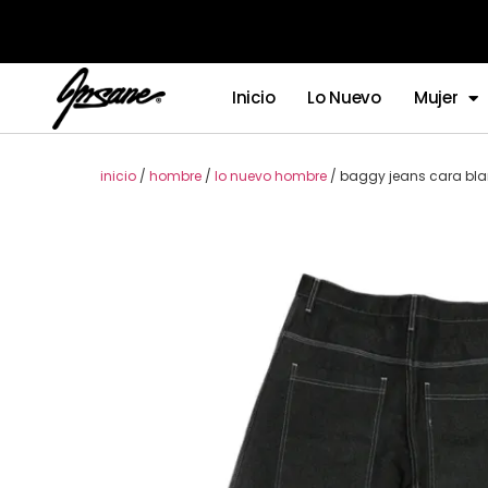
Inicio
Lo Nuevo
Mujer
inicio
/
hombre
/
lo nuevo hombre
/ baggy jeans cara bl