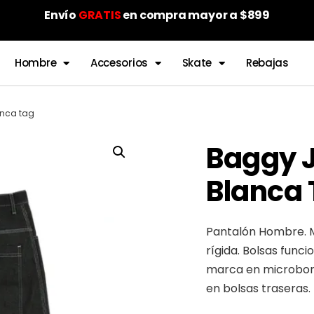
Envío
GRATIS
en compra mayor a $899
Hombre
Accesorios
Skate
Rebajas
anca tag
Baggy 
Blanca
Pantalón Hombre. Ma
rígida. Bolsas funci
marca en microbord
en bolsas traseras.