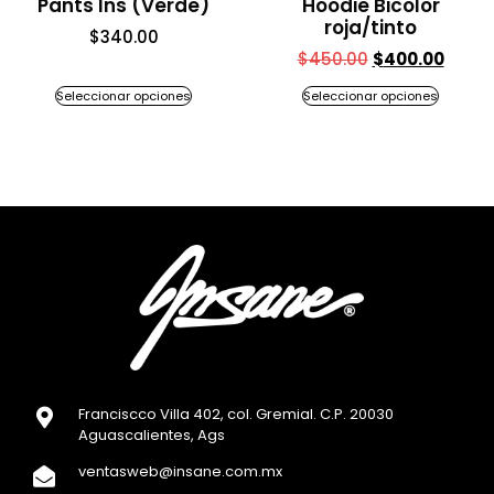
Pants Ins (Verde)
Hoodie Bicolor
roja/tinto
$
340.00
$
450.00
$
400.00
Seleccionar opciones
Seleccionar opciones
Franciscco Villa 402, col. Gremial. C.P. 20030
Aguascalientes, Ags
ventasweb@insane.com.mx