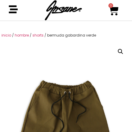
0
inicio
/
hombre
/
shorts
/ bermuda gabardina verde