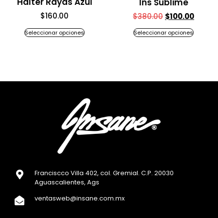
Halter Rayas Azul
Ins Sublime
$
160.00
$
380.00
$
100.00
Seleccionar opciones
Seleccionar opciones
Franciscco Villa 402, col. Gremial. C.P. 20030
Aguascalientes, Ags
ventasweb@insane.com.mx