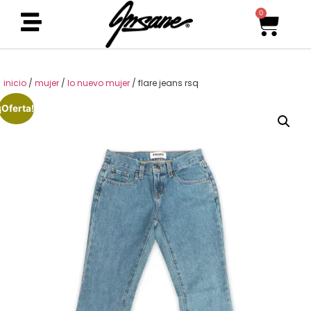
0
inicio
/
mujer
/
lo nuevo mujer
/ flare jeans rsq
¡Oferta!