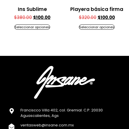
Ins Sublime
Playera básica firma
$
380.00
$
100.00
$
320.00
$
100.00
Seleccionar opciones
Seleccionar opciones
Franciscco Villa 402, col. Gremial. C.P. 20030
Aguascalientes, Ags
ventasweb@insane.com.mx