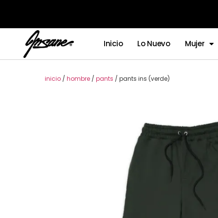
Inicio
Lo Nuevo
Mujer
inicio
/
hombre
/
pants
/ pants ins (verde)